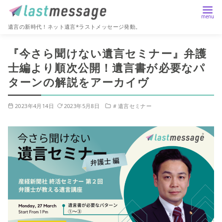
遺言の新時代！ネット遺言*ラストメッセージ発動。
コ
『今さら聞けない遺言セミナー』弁護
ン
士編より順次公開！遺言書が必要なパ
テ
ターンの解説をアーカイヴ
ン
ツ
へ
2023年4月14日
2023年5月8日
＃遺言セミナー
移
動