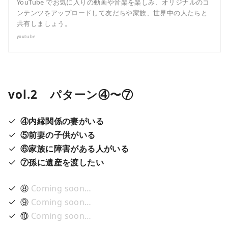
YouTube でお気に入りの動画や音楽を楽しみ、オリジナルのコ
ンテンツをアップロードして友だちや家族、世界中の人たちと
共有しましょう。
youtu.be
vol.2 パターン④〜⑦
④内縁関係の妻がいる
⑤前妻の子供がいる
⑥家族に障害がある人がいる
⑦孫に遺産を渡したい
⑧
Coming soon…
⑨
Coming soon…
⑩
Coming soon…