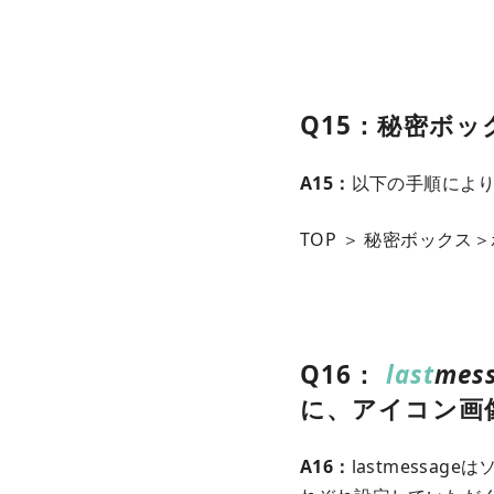
Q15：秘密ボ
A15：
以下の手順によ
TOP ＞ 秘密ボック
Q16：
last
mes
に、アイコン画
A16：
lastmess