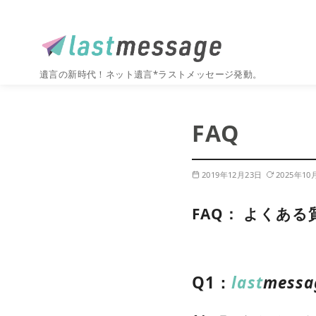
遺言の新時代！ネット遺言*ラストメッセージ発動。
コ
ン
FAQ
テ
ン
ツ
2019年12月23日
2025年10
へ
移
FAQ： よくあ
動
Q1：
last
messa