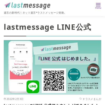
遺言の新時代！ネット遺言*ラストメッセージ発動。
コ
lastmessage LINE公式
ン
テ
ン
ツ
へ
移
動
2022年2月3日
＃ラスメまんが