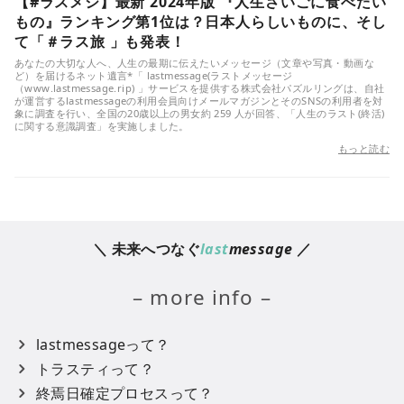
【#ラスメシ】最新 2024年版 『人生さいごに食べたい
もの』ランキング第1位は？日本人らしいものに、そし
て「＃ラス旅 」も発表！
あなたの大切な人へ、人生の最期に伝えたいメッセージ（文章や写真・動画な
ど）を届けるネット遺言*「 lastmessage(ラストメッセージ
（www.lastmessage.rip) 」サービスを提供する株式会社パズルリングは、自社
が運営するlastmessageの利用会員向けメールマガジンとそのSNSの利用者を対
象に調査を行い、全国の20歳以上の男女約 259 人が回答、「人生のラスト(終活)
に関する意識調査」を実施しました。
もっと読む
＼ 未来へつなぐ
last
message
／
– more info –
lastmessageって？
トラスティって？
終焉日確定プロセスって？