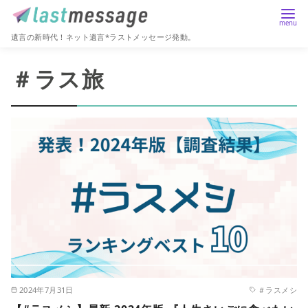
遺言の新時代！ネット遺言*ラストメッセージ発動。
コ
＃ラス旅
ン
テ
ン
ツ
へ
移
動
2024年7月31日
＃ラスメシ