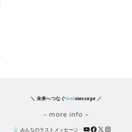
言
』
む
＼ 未来へつなぐ
last
message
／
– more info –
YouTube
Facebook
X
Instagram
みんなのラストメッセージ