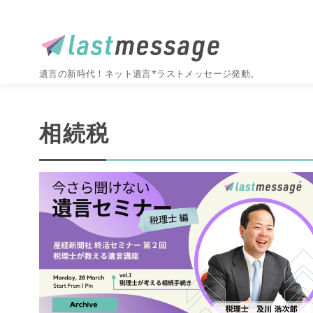
遺言の新時代！ネット遺言*ラストメッセージ発動。
コ
ン
相続税
テ
ン
ツ
へ
移
動