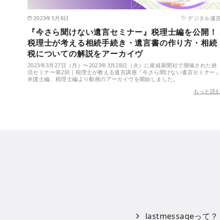
2023年5月8日
デジタル遺
『今さら聞けない遺言セミナー』税理士編を公開！
税理士が考える相続手続き・遺言書の作り方・相続
税についての解説をアーカイヴ
2023年3月27日（月）〜2023年3月28日（火）に産経新聞社で開催された終
活セミナー第2回｜税理士が教える遺言講座『今さら聞けない遺言セミナー
弁護士編、税理士編より動画のアーカイヴを開始しました。
もっと読
lastmessageって？