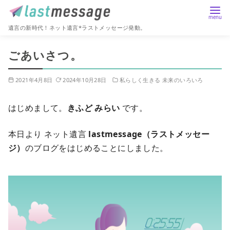
遺言の新時代！ネット遺言*ラストメッセージ発動。
コ
ごあいさつ。
ン
テ
2021年4月8日
2024年10月28日
私らしく生きる 未来のいろいろ
ン
ツ
はじめまして。
きふど みらい
です。
へ
移
本日より ネット遺言
lastmessage（ラストメッセー
動
ジ）
のブログをはじめることにしました。