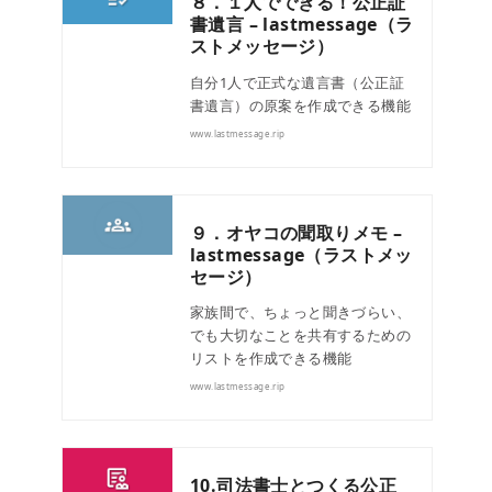
８．１人でできる！公正証
書遺言 – lastmessage（ラ
ストメッセージ）
自分1人で正式な遺言書（公正証
書遺言）の原案を作成できる機能
www.lastmessage.rip
９．オヤコの聞取りメモ –
lastmessage（ラストメッ
セージ）
家族間で、ちょっと聞きづらい、
でも大切なことを共有するための
リストを作成できる機能
www.lastmessage.rip
10.司法書士とつくる公正