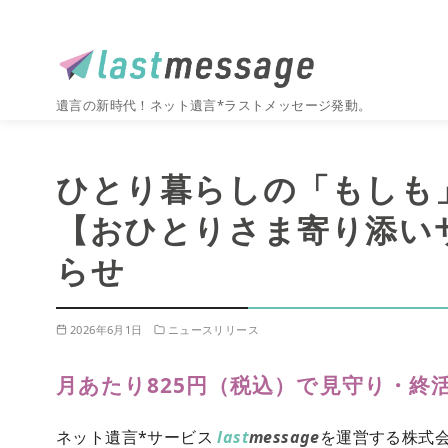
遺言の新時代！ネット遺言*ラストメッセージ発動。
コ
ン
ひとり暮らしの「もしも
テ
ン
【おひとりさま寄り添い
ツ
らせ
へ
移
動
2026年6月1日
ニュースリリース
月あたり825円（税込）で見守り・終
ネット遺言*サービス
last
message
を運営する株式