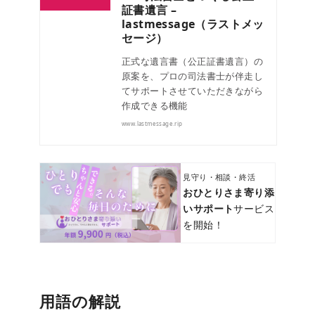
証書遺言 –
lastmessage（ラストメッ
セージ）
正式な遺言書（公正証書遺言）の
原案を、プロの司法書士が伴走し
てサポートさせていただきながら
作成できる機能
www.lastmessage.rip
見守り・相談・終活
おひとりさま寄り添
いサポート
サービス
を開始！
用語の解説