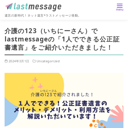
遺言の新時代！ネット遺言*ラストメッセージ発動。
コ
介護の123（いちにーさん）で
ン
lastmessageの「1人でできる公正証
テ
書遺言」をご紹介いただきました！
ン
ツ
へ
2024年3月1日
Uncategorized
移
動