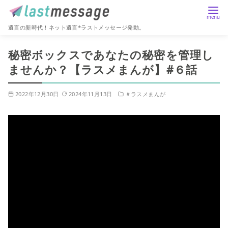
遺言の新時代！ネット遺言*ラストメッセージ発動。
コ
秘密ボックスであなたの秘密を管理し
ン
ませんか？【ラスメまんが】#６話
テ
ン
2022年12月30日
2024年11月13日
＃ラスメまんが
ツ
へ
移
動