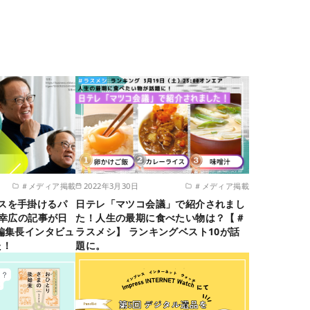
＃メディア掲載
2022年3月30日
＃メディア掲載
ービスを手掛けるパ
日テレ「マツコ会議」で紹介されまし
村幸広の記事が日
た！人生の最期に食べたい物は？【＃
編集長インタビュ
ラスメシ】 ランキングベスト10が話
た！
題に。