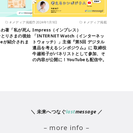
＃メディア掲載
2024年1月9日
＃メディア掲載
みわ著「私が死ん
Impress（インプレス）
ひとりさまの後始
「INTERNET Watch（インターネッ
ageが紹介されま
トウォッチ）」主催『第5回 デジタル
遺品を考えるシンポジウム』に 取締役
牛越裕子がパネリストとして参加、そ
の内容が公開に！YouTubeも配信中。
＼ 未来へつなぐ
last
message
／
– more info –