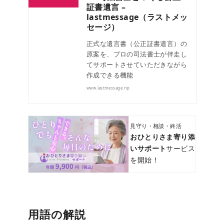
証書遺言 –
lastmessage（ラストメッ
セージ）
正式な遺言書（公正証書遺言）の
原案を、プロの司法書士が伴走し
てサポートさせていただきながら
作成できる機能
www.lastmessage.rip
見守り・相談・終活
おひとりさま寄り添
いサポート
サービス
を開始！
用語の解説