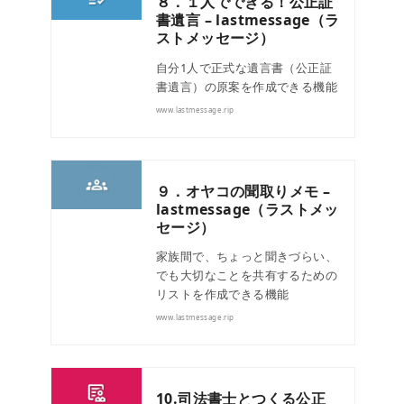
８．１人でできる！公正証
書遺言 – lastmessage（ラ
ストメッセージ）
自分1人で正式な遺言書（公正証
書遺言）の原案を作成できる機能
www.lastmessage.rip
９．オヤコの聞取りメモ –
lastmessage（ラストメッ
セージ）
家族間で、ちょっと聞きづらい、
でも大切なことを共有するための
リストを作成できる機能
www.lastmessage.rip
10.司法書士とつくる公正