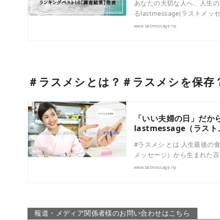
あなたの大切な人へ、人生の
るlastmessage(ラストメッセ
www.lastmessage.rip
＃ラスメシとは？＃ラスメシを保存
「いい夫婦の日」だから
lastmessage（ラ
#ラスメシ とは 人生最後の食
メッセージ）から生まれた言
www.lastmessage.rip
報道・メディア関係者様のお問い合わせはこちら