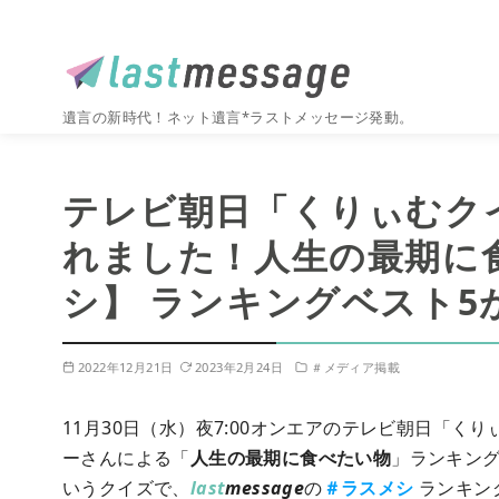
遺言の新時代！ネット遺言*ラストメッセージ発動。
コ
ン
テレビ朝日「くりぃむク
テ
ン
れました！人生の最期に
ツ
シ】 ランキングベスト5
へ
移
動
2022年12月21日
2023年2月24日
＃メディア掲載
11月30日（水）夜7:00オンエアのテレビ朝日「くり
ーさんによる「
人生の最期に食べたい物
」ランキン
いうクイズで、
last
message
の
＃ラスメシ
ランキン